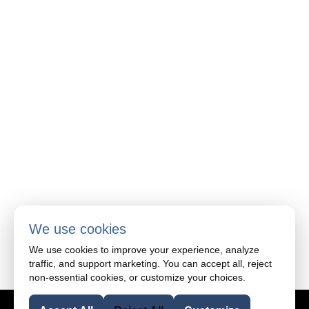
2705 Avenue Francis-Hughes
Laval, Québec H7L 3S8
Téléphone: 514-337-0566
Télécopieur: 514-339-1950
Des questions?
We use cookies
1.514.337.0566
We use cookies to improve your experience, analyze
traffic, and support marketing. You can accept all, reject
non-essential cookies, or customize your choices.