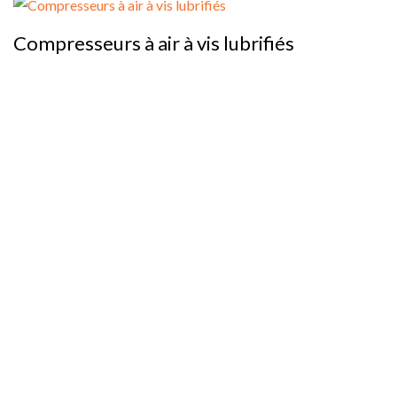
Compresseurs à air à vis lubrifiés
À Propos
Bienvenue chez Compresseurs Québec. Nous fournissons des
compresseurs d’air industriels, des accessoires, des pièces et
des services d’entretien pour aider les entreprises à maintenir
leurs systèmes d’air comprimé fiables, efficaces et
performants.