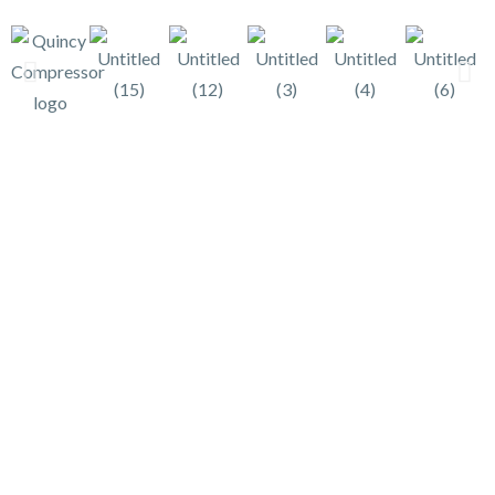
À Propos
Bienvenue chez Compresseurs Québec. Nous fournissons des
compresseurs d’air industriels, des accessoires, des pièces et
des services d’entretien pour aider les entreprises à maintenir
leurs systèmes d’air comprimé fiables, efficaces et
performants.