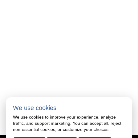
2705 Avenue Francis-Hughes
Laval, Québec H7L 3S8
Téléphone: 514-337-0566
Télécopieur: 514-339-1950
Des questions?
We use cookies
1.514.337.0566
We use cookies to improve your experience, analyze
traffic, and support marketing. You can accept all, reject
non-essential cookies, or customize your choices.