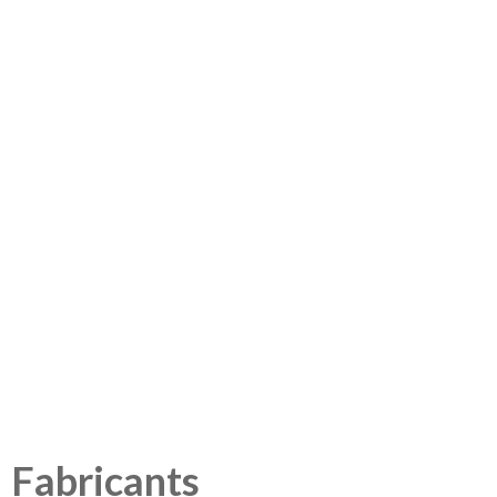
voir les produits
Filtration & traitement de l'air
Fabricants